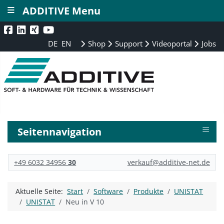
≡
ADDITIVE Menu
DE
EN
Shop
Support
Videoportal
Jobs
≡
Seitennavigation
+49 6032 34956
30
verkauf@additive-net.de
Aktuelle Seite:
Start
Software
Produkte
UNISTAT
UNISTAT
Neu in V 10