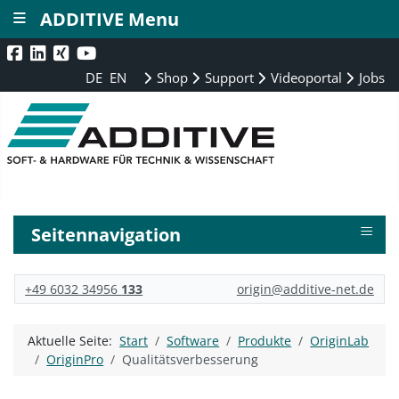
≡
ADDITIVE Menu
DE
EN
Shop
Support
Videoportal
Jobs
≡
Seitennavigation
+49 6032 34956
133
origin@additive-net.de
Aktuelle Seite:
Start
Software
Produkte
OriginLab
OriginPro
Qualitätsverbesserung