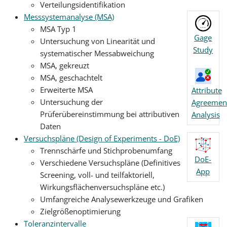
Verteilungsidentifikation
Messsystemanalyse (MSA)
MSA Typ 1
Gage
Untersuchung von Linearität und
Study
systematischer Messabweichung
MSA, gekreuzt
MSA, geschachtelt
Erweiterte MSA
Attribute
Untersuchung der
Agreemen
Prüferübereinstimmung bei attributiven
Analysis
Daten
Versuchspläne (Design of Experiments - DoE)
Trennschärfe und Stichprobenumfang
DoE-
Verschiedene Versuchspläne (Definitives
App
Screening, voll- und teilfaktoriell,
Wirkungsflächenversuchspläne etc.)
Umfangreiche Analysewerkzeuge und Grafiken
Zielgrößenoptimierung
Toleranzintervalle