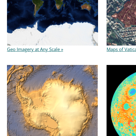
Geo Imagery at Any Scale »
Maps of Vatica