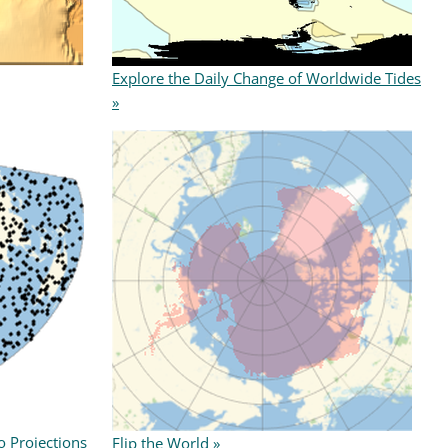
Explore the Daily Change of Worldwide Tides
»
 Projections
Flip the World »