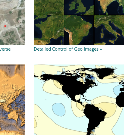
verse
Detailed Control of Geo Images »