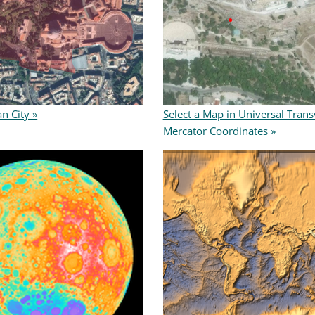
n City »
Select a Map in Universal Trans
Mercator Coordinates »