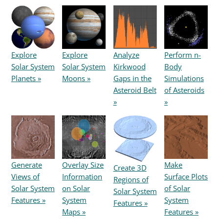
Explore
Explore
Analyze
Perform n-
Solar System
Solar System
Kirkwood
Body
Planets »
Moons »
Gaps in the
Simulations
Asteroid Belt
of Asteroids
»
»
Generate
Overlay Size
Make
Create 3D
Views of
Information
Surface Plots
Regions of
Solar System
on Solar
of Solar
Solar System
Features »
System
System
Features »
Maps »
Features »