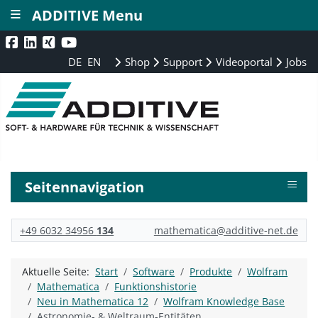
≡
ADDITIVE Menu
DE
EN
Shop
Support
Videoportal
Jobs
≡
Seitennavigation
+49 6032 34956
134
mathematica@additive-net.de
Aktuelle Seite:
Start
Software
Produkte
Wolfram
Mathematica
Funktionshistorie
Neu in Mathematica 12
Wolfram Knowledge Base
Astronomie- & Weltraum-Entitäten