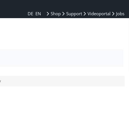
DE
EN
Shop
Support
Videoportal
Jobs
y