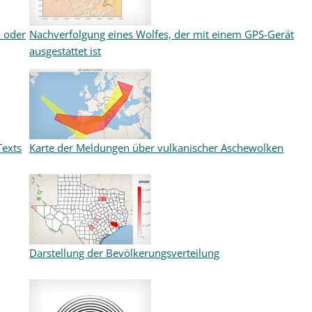
a oder
Nachverfolgung eines Wolfes, der mit einem GPS-Gerät
ausgestattet ist
Texts
Karte der Meldungen über vulkanischer Aschewolken
Darstellung der Bevölkerungsverteilung