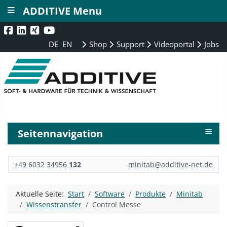
≡
ADDITIVE Menu
DE
EN
Shop
Support
Videoportal
Jobs
≡
Seitennavigation
+49 6032 34956
132
minitab@additive-net.de
Aktuelle Seite:
Start
Software
Produkte
Minitab
Wissenstransfer
Control Messe