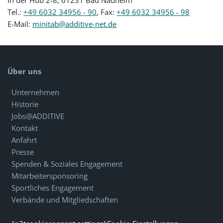
Tel.:
+49 6032 34956 - 90
, Fax:
+49 6032 34956 - 98
E-Mail:
minitab@additive-net.de
Über uns
Unternehmen
Historie
Jobs@ADDITIVE
Kontakt
Anfahrt
Presse
Spenden & Soziales Engagement
Mitarbeitersponsoring
Sportliches Engagement
Verbände und Mitgliedschaften