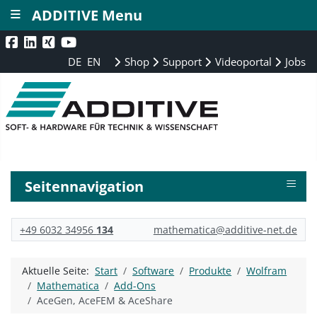
≡
ADDITIVE Menu
DE
EN
Shop
Support
Videoportal
Jobs
≡
Seitennavigation
+49 6032 34956
134
mathematica@additive-net.de
Aktuelle Seite:
Start
Software
Produkte
Wolfram
Mathematica
Add-Ons
AceGen, AceFEM & AceShare