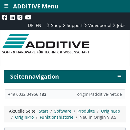
≡
ADDITIVE Menu
DE
EN
Shop
Support
Videoportal
Jobs
≡
Seitennavigation
+49 6032 34956
133
origin@additive-net.de
Aktuelle Seite:
Start
Software
Produkte
OriginLab
OriginPro
Funktionshistorie
Neu in Origin V 8.5