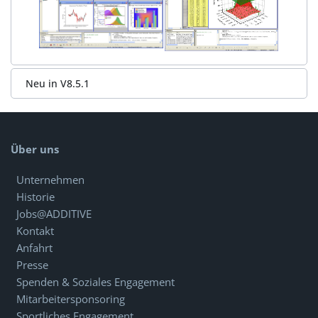
Neu in V8.5.1
Über uns
Unternehmen
Historie
Jobs@ADDITIVE
Kontakt
Anfahrt
Presse
Spenden & Soziales Engagement
Mitarbeitersponsoring
Sportliches Engagement