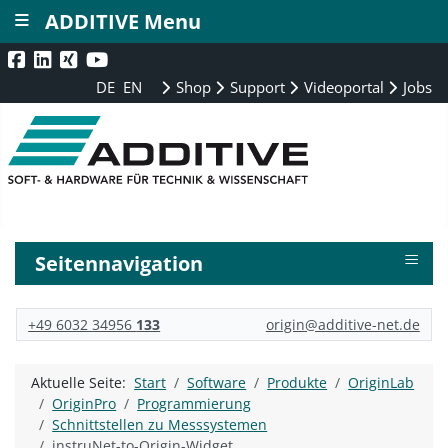
≡
ADDITIVE Menu
DE
EN
Shop
Support
Videoportal
Jobs
≡
Seitennavigation
+49 6032 34956
133
origin@additive-net.de
Aktuelle Seite:
Start
Software
Produkte
OriginLab
OriginPro
Programmierung
Schnittstellen zu Messsystemen
instruNet-to-Origin-Widget