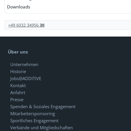
Downloads
+49 6032 34956
30
Über uns
Unternehmen
Historie
Jobs@ADDITIVE
Kontakt
Anfahrt
Presse
Spenden & Soziales Engagement
Mitarbeitersponsoring
Sportliches Engagement
Verbände und Mitgliedschaften