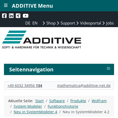
≡
ADDITIVE Menu
DE
EN
Shop
Support
Videoportal
Jobs
≡
Seitennavigation
+49 6032 34956
134
mathematica@additive-net.de
Aktuelle Seite:
Start
Software
Produkte
Wolfram
System Modeler
Funktionshistorie
Neu in SystemModeler 4
Neu in SystemModeler 4.2