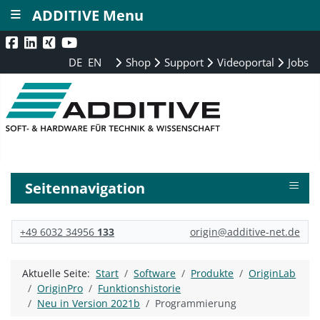
≡
ADDITIVE Menu
DE
EN
Shop
Support
Videoportal
Jobs
≡
Seitennavigation
+49 6032 34956
133
origin@additive-net.de
Aktuelle Seite:
Start
Software
Produkte
OriginLab
OriginPro
Funktionshistorie
Neu in Version 2021b
Programmierung