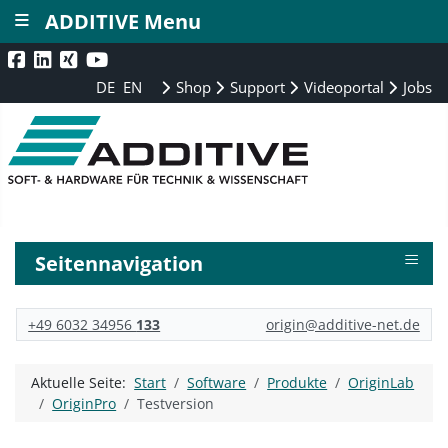
≡
ADDITIVE Menu
DE
EN
Shop
Support
Videoportal
Jobs
≡
Seitennavigation
+49 6032 34956
133
origin@additive-net.de
Aktuelle Seite:
Start
Software
Produkte
OriginLab
OriginPro
Testversion