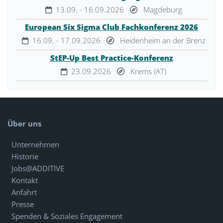
13.09. - 16.09.2026
Magdeburg
European Six Sigma Club Fachkonferenz 2026
16.09. - 17.09.2026
Heidenheim an der Brenz
StEP-Up Best Practice-Konferenz
23.09.2026
Krems (AT)
Über uns
Unternehmen
Historie
Jobs@ADDITIVE
Kontakt
Anfahrt
Presse
Spenden & Soziales Engagement