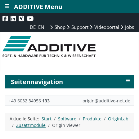
≡
ADDITIVE Menu
DE
EN
Shop
Support
Videoportal
Jobs
≡
Seitennavigation
+49 6032 34956
133
origin@additive-net.de
Aktuelle Seite:
Start
Software
Produkte
OriginLab
Zusatzmodule
Origin Viewer