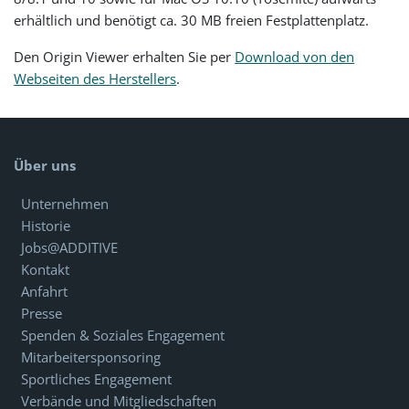
erhältlich und benötigt ca. 30 MB freien Festplattenplatz.
Den Origin Viewer erhalten Sie per
Download von den
Webseiten des Herstellers
.
Über uns
Unternehmen
Historie
Jobs@ADDITIVE
Kontakt
Anfahrt
Presse
Spenden & Soziales Engagement
Mitarbeitersponsoring
Sportliches Engagement
Verbände und Mitgliedschaften