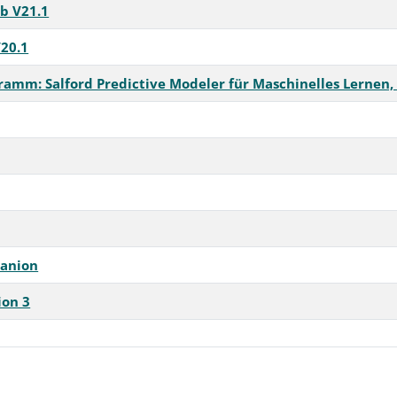
b V21.1
V20.1
gramm: Salford Predictive Modeler für Maschinelles Lernen,
panion
ion 3