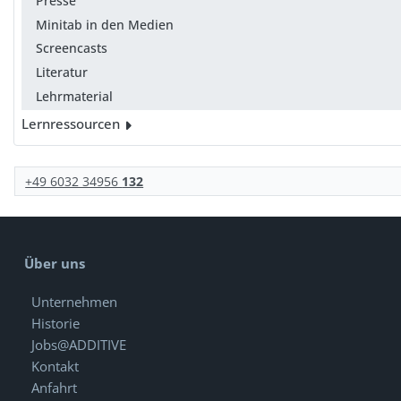
Presse
Minitab in den Medien
Screencasts
Literatur
Lehrmaterial
Lernressourcen
+49 6032 34956
132
Über uns
Unternehmen
Historie
Jobs@ADDITIVE
Kontakt
Anfahrt