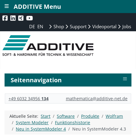
≡
ADDITIVE Menu
DE
EN
Shop
Support
Videoportal
Jobs
≡
Seitennavigation
+49 6032 34956
134
mathematica@additive-net.de
Aktuelle Seite:
Start
Software
Produkte
Wolfram
System Modeler
Funktionshistorie
Neu in SystemModeler 4
Neu in SystemModeler 4.3