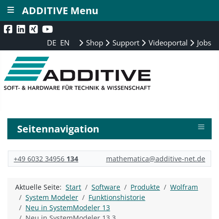
≡
ADDITIVE Menu
DE
EN
Shop
Support
Videoportal
Jobs
≡
Seitennavigation
+49 6032 34956
134
mathematica@additive-net.de
Aktuelle Seite:
Start
Software
Produkte
Wolfram
System Modeler
Funktionshistorie
Neu in SystemModeler 13
Neu in SystemModeler 13.3