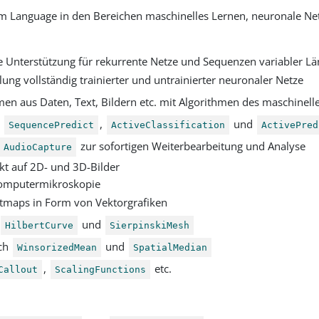
 Language in den Bereichen maschinelles Lernen, neuronale Netze,
 Unterstützung für rekurrente Netze und Sequenzen variabler L
g vollständig trainierter und untrainierter neuronaler Netze
n aus Daten, Text, Bildern etc. mit Algorithmen des maschinell
e
,
und
SequencePredict
ActiveClassification
ActivePred
zur sofortigen Weiterbearbeitung und Analyse
AudioCapture
ekt auf 2D- und 3D-Bilder
Computermikroskopie
maps in Form von Vektorgrafiken
und
HilbertCurve
SierpinskiMesh
ich
und
WinsorizedMean
SpatialMedian
,
etc.
Callout
ScalingFunctions