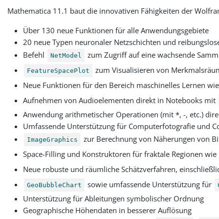
Mathematica 11.1 baut die innovativen Fähigkeiten der Wolfram
Über 130 neue Funktionen für alle Anwendungsgebiete
20 neue Typen neuronaler Netzschichten und reibungslose
Befehl
zum Zugriff auf eine wachsende Sammlun
NetModel
zum Visualisieren von Merkmalsräume
FeatureSpacePlot
Neue Funktionen für den Bereich maschinelles Lernen wi
Aufnehmen von Audioelementen direkt in Notebooks mit
Anwendung arithmetischer Operationen (mit *, -, etc.) dir
Umfassende Unterstützung für Computerfotografie und 
zur Berechnung von Näherungen von Bit
ImageGraphics
Space-Filling und Konstruktoren für fraktale Regionen wie
Neue robuste und räumliche Schätzverfahren, einschließl
sowie umfassende Unterstützung für
GeoBubbleChart
Unterstützung für Ableitungen symbolischer Ordnung
Geographische Höhendaten in besserer Auflösung