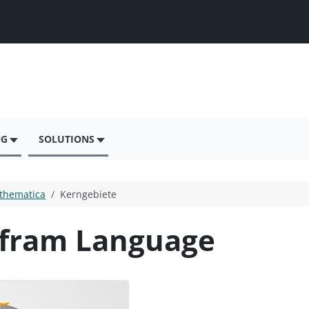
NG
SOLUTIONS
thematica
Kerngebiete
lfram Language