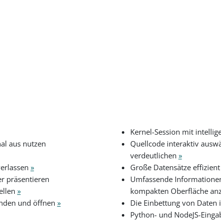
Kernel-Session mit intelli
al aus nutzen
Quellcode interaktiv ausw
verdeutlichen
»
verlassen
»
Große Datensätze effizien
r präsentieren
Umfassende Informationen 
ellen
»
kompakten Oberfläche an
finden und öffnen
»
Die Einbettung von Daten
Python- und NodeJS-Eingab