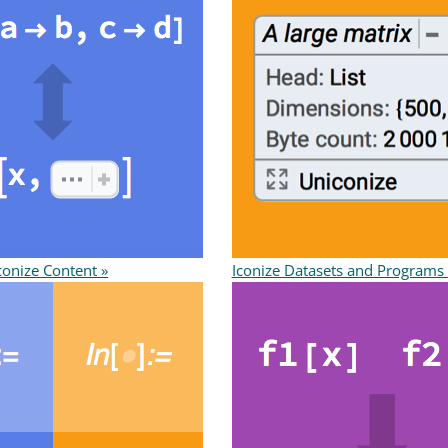
Iconize Content »
Iconize Datasets and Programs 