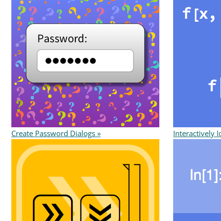
Create Password Dialogs »
Interactively 