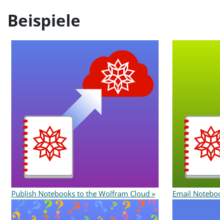
Beispiele
Publish Notebooks to the Wolfram Cloud »
Email Notebo