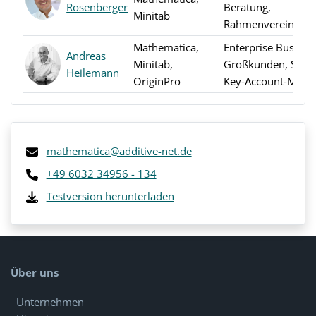
Rosenberger
Beratung,
Minitab
Rahmenvereinbar
Mathematica,
Enterprise Busines
Andreas
Minitab,
Großkunden, Seni
Heilemann
OriginPro
Key-Account-Mana
mathematica@additive-net.de
+49 6032 34956 - 134
Testversion herunterladen
Über uns
Unternehmen