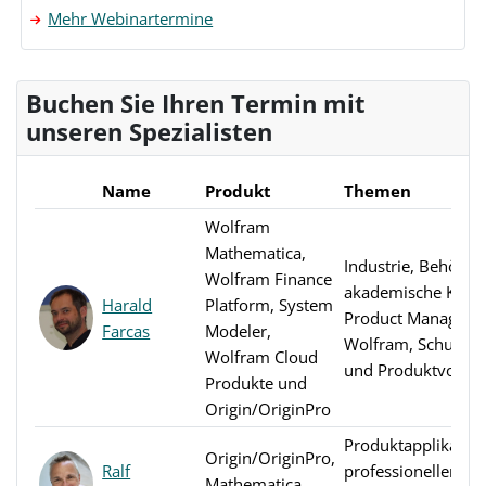
Mehr Webinartermine
Buchen Sie Ihren Termin mit
unseren Spezialisten
Name
Produkt
Themen
Wolfram
Mathematica,
Industrie, Behörde
Wolfram Finance
akademische Kund
Harald
Platform, System
Product Manager
Farcas
Modeler,
Wolfram, Schulun
Wolfram Cloud
und Produktvorste
Produkte und
Origin/OriginPro
Produktapplikation
Origin/OriginPro,
Ralf
professioneller Ser
Mathematica,