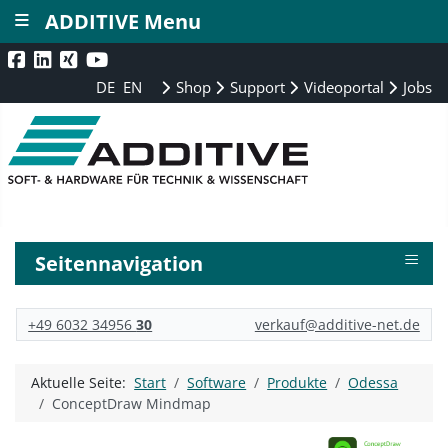
≡
ADDITIVE Menu
DE
EN
Shop
Support
Videoportal
Jobs
≡
Seitennavigation
+49 6032 34956
30
verkauf@additive-net.de
Aktuelle Seite:
Start
Software
Produkte
Odessa
ConceptDraw Mindmap