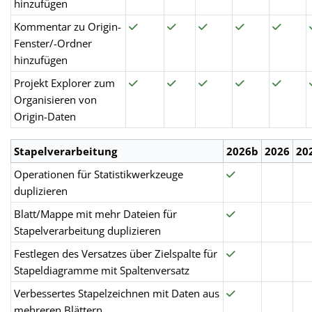
hinzufügen
Kommentar zu Origin-
Fenster/-Ordner
hinzufügen
Projekt Explorer zum
Organisieren von
Origin-Daten
Stapelverarbeitung
2026b
2026
20
Operationen für Statistikwerkzeuge
duplizieren
Blatt/Mappe mit mehr Dateien für
Stapelverarbeitung duplizieren
Festlegen des Versatzes über Zielspalte für
Stapeldiagramme mit Spaltenversatz
Verbessertes Stapelzeichnen mit Daten aus
mehreren Blättern