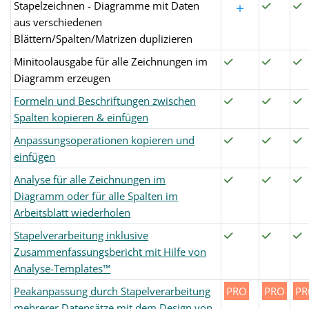
Stapelzeichnen - Diagramme mit Daten
+
aus verschiedenen
Blättern/Spalten/Matrizen duplizieren
Minitoolausgabe für alle Zeichnungen im
Diagramm erzeugen
Formeln und Beschriftungen zwischen
Spalten kopieren & einfügen
Anpassungsoperationen kopieren und
einfügen
Analyse für alle Zeichnungen im
Diagramm oder für alle Spalten im
Arbeitsblatt wiederholen
Stapelverarbeitung inklusive
Zusammenfassungsbericht mit Hilfe von
Analyse-Templates™
Peakanpassung durch Stapelverarbeitung
PRO
PRO
P
mehrerer Datensätze mit dem Design von