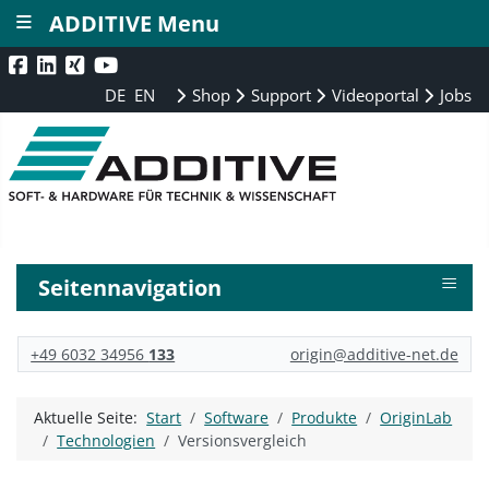
≡
ADDITIVE Menu
DE
EN
Shop
Support
Videoportal
Jobs
≡
Seitennavigation
+49 6032 34956
133
origin@additive-net.de
Aktuelle Seite:
Start
Software
Produkte
OriginLab
Technologien
Versionsvergleich