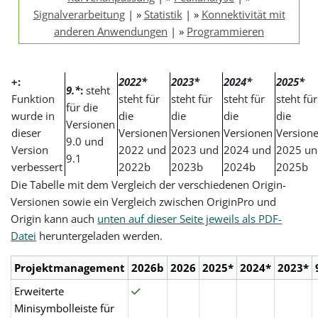
Signalverarbeitung
| »
Statistik
| »
Konnektivität mit
anderen Anwendungen
| »
Programmieren
+:
2022*
2023*
2024*
2025*
9.*
:
steht
Funktion
steht für
steht für
steht für
steht für
für die
wurde in
die
die
die
die
Versionen
dieser
Versionen
Versionen
Versionen
Version
9.0 und
Version
2022 und
2023 und
2024 und
2025 un
9.1
verbessert
2022b
2023b
2024b
2025b
Die Tabelle mit dem Vergleich der verschiedenen Origin-
Versionen sowie ein Vergleich zwischen OriginPro und
Origin kann auch
unten auf dieser Seite jeweils als PDF-
Datei
heruntergeladen werden.
Projektmanagement
2026b
2026
2025*
2024*
2023*
Erweiterte
Minisymbolleiste für