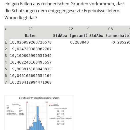
einigen Fällen aus rechnerischen Gründen vorkommen, dass
die Schätzungen dem entgegengesetzte Ergebnisse liefern.
Woran liegt das?
✓
↓
C1
C2
C3
Daten
StdAbw (gesamt)
StdAbw (innerhalb
1
10,026959260726578
0,283840
0,28529
2
9,624729383962707
3
10,109895992551049
4
10,462246160495557
5
9,903815188043819
6
10,046165692554164
7
10,230412994471068
8
9,961596207859307
9
10,308257644571604
10
10,214362467498493
11
9,952418238357243
12
10,325005211131531
13
9,357082830910086
14
9,586763707059475