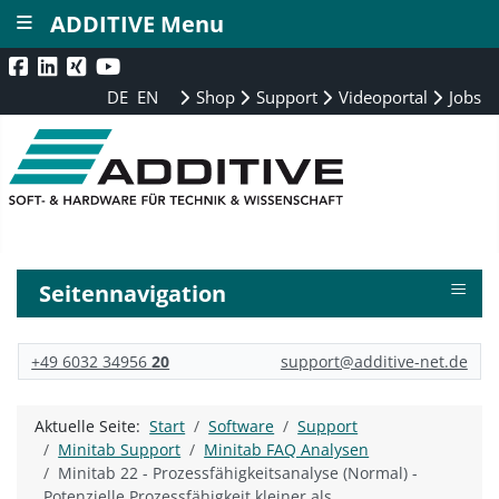
≡
ADDITIVE Menu
DE
EN
Shop
Support
Videoportal
Jobs
≡
Seitennavigation
+49 6032 34956
20
support@additive-net.de
Aktuelle Seite:
Start
Software
Support
Minitab Support
Minitab FAQ Analysen
Minitab 22 - Prozessfähigkeitsanalyse (Normal) -
Potenzielle Prozessfähigkeit kleiner als