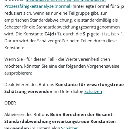
34
9,774179284953757
Prozessfähigkeitsanalyse (normal)
hinterlegte Formel für
S_p
35
10,507019694242262
reduziert sich, wenn es nur eine Teilgruppe gibt, zur
36
10,365545845129583
empirischen Standardabweichung, die standardmäßig als
37
10,002279247176064
Schätzer für die Standardabweichung (gesamt) genommen
38
9,859066906658800
wird. Die Konstante
C4(d+1)
, durch die
S_p
geteilt ist, ist < 1.
39
10,269435879738408
Darum wird der Schätzer größer beim Teilen durch diese
40
9,518173510371113
Konstante.
41
9,526766649092753
42
10,263227655604227
Wenn Sie - für diesen Fall - die Werte vereinheitlichen
43
9,730000143918725
möchten, könnten Sie eine der folgenden Vorgehensweise
44
9,443137125770697
ausprobieren:
45
10,112993922642259
46
9,421298725338358
Deaktivieren des Buttons
Konstante für erwartungstreue
47
9,723763848659557
Schätzung verwenden
im Unterdialog
Schätzen
48
9,950195754049103
49
9,858770726809636
ODER
50
10,059940798965433
Aktivieren des Buttons
Beim Berechnen der Gesamt-
Standardabweichung erwartungstreue Konstanten
verwenden
im Unterdialog
Schätzen