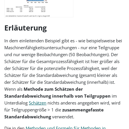
15
10,005493252151467
16
10,043025962516577
17
10,038867431298440
Erläuterung
18
10,041436372650056
19
10,230435756923862
20
9,787055756019644
In dem einleitenden Beispiel gibt es - wie beispielsweise bei
21
10,050906914620741
Maschinenfähigkeitsuntersuchungen - nur eine Teilgruppe
22
9,723286148263741
und nur wenige Beobachtungen (50 Beobachtungen). Der
23
10,111028192525591
Schätzer für die Gesamtprozessfähigkeit ist hier größer als
24
10,037503010686947
der Schätzer für die potenzielle Prozessfähigkeit, weil der
25
9,997639252255599
Schätzer für die Standardabweichung (gesamt) kleiner als
26
10,233627860659729
der Schätzer für die Standardabweichung (innerhalb) ist.
27
10,009331639311068
Wenn als
Methode zum Schätzen der
28
10,137153086757060
Standardabweichung innerhalb von Teilgruppen
im
29
10,298099038574955
Unterdialog
Schätzen
nichts anderes angegeben wird, wird
30
9,810863682265627
für Teilgruppengröße > 1 die
zusammengefasste
31
10,364605717541901
Standardabweichung
verwendet.
32
9,981873523882863
33
10,511141120512912
Die in den
Methoden und Formeln für Methoden in