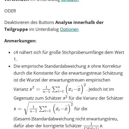
ODER
Deaktivieren des Buttons
Analyse innerhalb der
Teilgruppe
im Unterdialog
Optionen
Anmerkungen:
c4 nähert sich für große Stichprobenumfänge dem Wert
1.
Die empirische Standardabweichung
ohne Korrektur
s
durch die Konstante für die erwartungstreue Schätzung
ist die Wurzel der erwartungstreuen empirischen
2
(
)
−
1
n
=
−
2
Varianz
∑
. Jedoch ist im
s
x
x
i
=
1
−
1
i
n
2
Gegensatz zum Schätzer
für die Varianz der Schätzer
s
−
−
−
−
−
−
−
−
−
−
−
−
−
−
−
√
2
(
)
−
1
n
=
−
∑
für die
s
x
x
i
=
1
−
1
i
n
(Gesamt-)Standardabweichung nicht erwartungstreu,
1
dafür aber der korrigierte Schätzer
.
s
C4
(
+
1
)
d