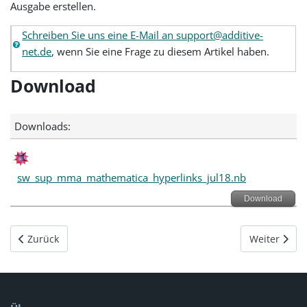
Ausgabe erstellen.
Schreiben Sie uns eine E-Mail an support@additive-
net.de
, wenn Sie eine Frage zu diesem Artikel haben.
Download
Downloads:
sw_sup_mma_mathematica_hyperlinks_jul18.nb
Download
Vorheriger Beitrag: Mathematica 11.3 - Optionen einer Funktio
Nächster Bei
Zurück
Weiter