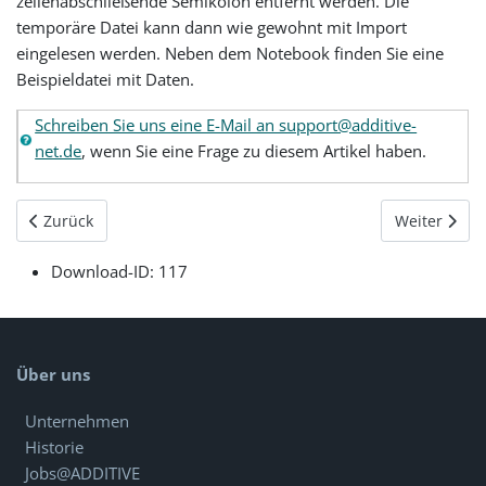
zeilenabschließende Semikolon entfernt werden. Die
temporäre Datei kann dann wie gewohnt mit Import
eingelesen werden. Neben dem Notebook finden Sie eine
Beispieldatei mit Daten.
Schreiben Sie uns eine E-Mail an support@additive-
net.de
, wenn Sie eine Frage zu diesem Artikel haben.
Vorheriger Beitrag: Mathematica - Externe Dateien einbinden
Nächster Be
Zurück
Weiter
Download-ID:
117
Über uns
Unternehmen
Historie
Jobs@ADDITIVE