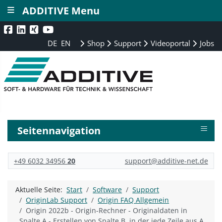
≡
ADDITIVE Menu
DE
EN
Shop
Support
Videoportal
Jobs
≡
Seitennavigation
+49 6032 34956
20
support@additive-net.de
Aktuelle Seite:
Start
Software
Support
OriginLab Support
Origin FAQ Allgemein
Origin 2022b - Origin-Rechner - Originaldaten in
Spalte A - Erstellen von Spalte B, in der jede Zeile aus A