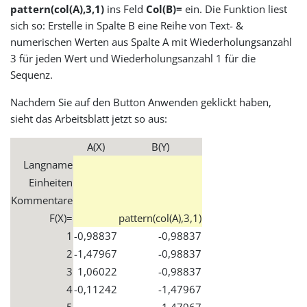
pattern(col(A),3,1)
ins Feld
Col(B)=
ein. Die Funktion liest
sich so: Erstelle in Spalte B eine Reihe von Text- &
numerischen Werten aus Spalte A mit Wiederholungsanzahl
3 für jeden Wert und Wiederholungsanzahl 1 für die
Sequenz.
Nachdem Sie auf den Button Anwenden geklickt haben,
sieht das Arbeitsblatt jetzt so aus:
A(X)
B(Y)
Langname
Einheiten
Kommentare
F(X)=
pattern(col(A),3,1)
1
-0,98837
-0,98837
2
-1,47967
-0,98837
3
1,06022
-0,98837
4
-0,11242
-1,47967
5
-1,47967