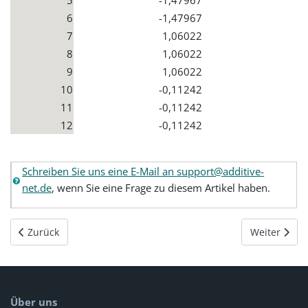
6
-1,47967
7
1,06022
8
1,06022
9
1,06022
10
-0,11242
11
-0,11242
12
-0,11242
Schreiben Sie uns eine E-Mail an support@additive-
net.de
, wenn Sie eine Frage zu diesem Artikel haben.
Vorheriger Beitrag: Origin 2023 - Zellen in einem Arbeitsblatt
Nächster Bei
Zurück
Weiter
Über uns