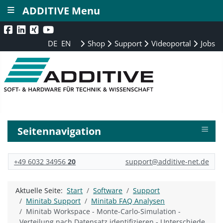
≡
ADDITIVE Menu
DE
EN
Shop
Support
Videoportal
Jobs
≡
Seitennavigation
+49 6032 34956
20
support@additive-net.de
Aktuelle Seite:
Start
Software
Support
Minitab Support
Minitab FAQ Analysen
Minitab Workspace - Monte-Carlo-Simulation -
Verteilung nach Datensatz identifizieren - Unterschiede