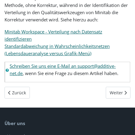
Methode, ohne Korrektur, während in der Identifikation der
Verteilung in den Qualitätswerkzeugen von Minitab die
Korrektur verwendet wird. Siehe hierzu auch:
Minitab Workspace - Verteilung nach Datensatz
identifizieren
Standardabweichung in Wahrscheinlichkeitsnetzen
(Lebensdaueranalyse versus Grafik-Menü)
Schreiben Sie uns eine E-Mail an support@additive-
net.de
, wenn Sie eine Frage zu diesem Artikel haben.
Vorheriger Beitrag: Minitab 22 - t-Test, 2 Stichproben mit Fe
Nächster Bei
Zurück
Weiter
Über uns