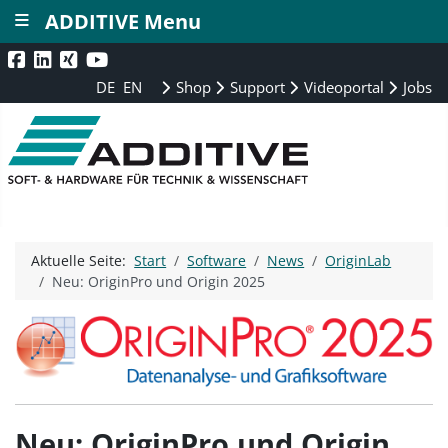
≡
ADDITIVE Menu
DE
EN
Shop
Support
Videoportal
Jobs
Aktuelle Seite:
Start
Software
News
OriginLab
Neu: OriginPro und Origin 2025
Neu: OriginPro und Origin