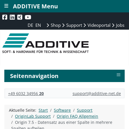
≡
ADDITIVE Menu
DE
EN
Shop
Support
Videoportal
Jobs
≡
Seitennavigation
+49 6032 34956
20
support@additive-net.de
Aktuelle Seite:
Start
Software
Support
OriginLab Support
Origin FAQ Allgemein
Origin 7.5 - Datensatz aus einer Spalte in mehrere
Spalten aufteilen