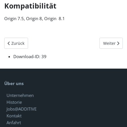
Kompatibilität
Origin 7.5, Origin 8, Origin 8.1
Vorheriger Beitrag: Origin 8 - Gleichzeitige Benutzung von Orig
Nächster Be
Zurück
Weiter
Download-ID:
39
Über uns
Unternehmen
Historie
Jobs@ADDITIVE
Kontakt
Anfahrt