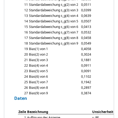
11
Standardabweichung
s_g
(2) von 2
0,0511
12
Standardabweichung
s_g
(3) von 3
0,0399
13
Standardabweichung
s_g
(4) von 4
0,0639
14
Standardabweichung
s_g
(5) von 5
0,0507
15
Standardabweichung
s_g
(6) von 6
0,0413
16
Standardabweichung
s_g
(7) von 7
0,0532
17
Standardabweichung
s_g
(8) von 8
0,0458
18
Standardabweichung
s_g
(9) von 9
0,0549
19
Bias(1) von 1
0,4058
20
Bias(2) von 2
0,3024
21
Bias(3) von 3
0,1881
22
Bias(4) von 4
0,0911
23
Bias(5) von 5
0,0091
24
Bias(6) von 6
0,1102
25
Bias(7) von 7
0,1942
26
Bias(8) von 8
0,2897
27
Bias(9) von 9
0,3874
Daten
Zeile
Bezeichnung
Unsicherheit
1
Auflösung der Anzeige
u_RE
0