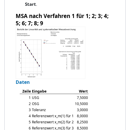
Start
.
MSA nach Verfahren 1 für 1; 2; 3; 4;
5; 6; 7; 8; 9
Daten
Zeile
Eingabe
Wert
1
USG
7,5000
2
OSG
10,5000
3
Toleranz
3,0000
4
Referenzwert
x_m
(1) für 1
8,0000
5
Referenzwert
x_m
(2) für 2
8,2500
6
Referenzwert
x_m
(3) für 3
8,5000