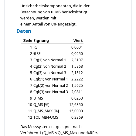
Unsicherheitskomponenten, die in der
Berechnung von
u_MS
berücksichtigt
werden, werden mit
einem Anteil von 0% angezeigt.
Daten
Zeile
Eignung
Wert
1
RE
0,0001
2
%RE
0,0250
3
Cg
(1) von Normal 1
2,3107
4
Cg
(2) von Normal 2
1,5868
5
Cg
(3) von Normal 3
2,1512
6
Cgk
(1) von Normal 1
2,2222
7
Cgk
(2) von Normal 2
1,5625
8
Cgk
(3) von Normal 3
2,0811
9
U_MS
0,0253
10
Q_MS [%]
12,6350
11
Q_MS_MAX [%]
15,0000
12
TOL_MIN-UMS
0,3369
Das Messsystem ist geeignet nach
Verfahren 1 (Q_MS ≤
Q_MS_Max
und %RE ≤