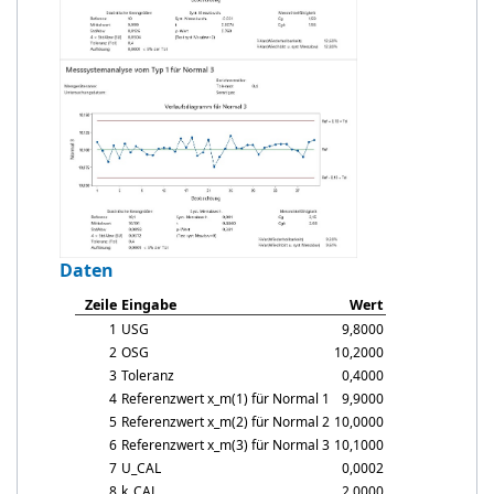
Daten
Zeile
Eingabe
Wert
1
USG
9,8000
2
OSG
10,2000
3
Toleranz
0,4000
4
Referenzwert
x_m
(1) für Normal 1
9,9000
5
Referenzwert
x_m
(2) für Normal 2
10,0000
6
Referenzwert
x_m
(3) für Normal 3
10,1000
7
U_CAL
0,0002
8
k_CAL
2,0000