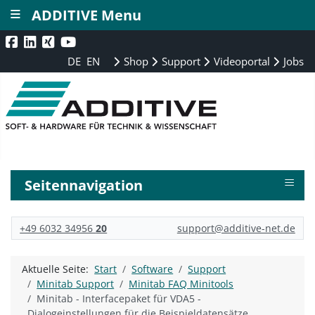
≡
ADDITIVE Menu
DE
EN
Shop
Support
Videoportal
Jobs
≡
Seitennavigation
+49 6032 34956
20
support@additive-net.de
Aktuelle Seite:
Start
Software
Support
Minitab Support
Minitab FAQ Minitools
Minitab - Interfacepaket für VDA5 -
Dialogeinstellungen für die Beispieldatensätze