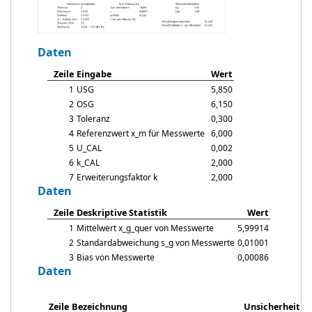
Daten
Zeile
Eingabe
Wert
1
USG
5,850
2
OSG
6,150
3
Toleranz
0,300
4
Referenzwert
x_m
für Messwerte
6,000
5
U_CAL
0,002
6
k_CAL
2,000
7
Erweiterungsfaktor k
2,000
Daten
Zeile
Deskriptive Statistik
Wert
1
Mittelwert
x_g_quer
von Messwerte
5,99914
2
Standardabweichung
s_g
von Messwerte
0,01001
3
Bias von Messwerte
0,00086
Daten
Zeile
Bezeichnung
Unsicherheit