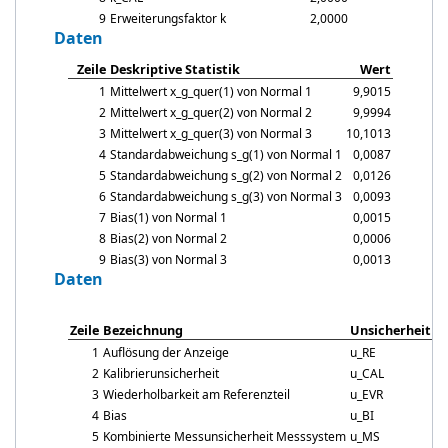
9
Erweiterungsfaktor k
2,0000
Daten
Zeile
Deskriptive Statistik
Wert
1
Mittelwert
x_g_quer
(1) von Normal 1
9,9015
2
Mittelwert
x_g_quer
(2) von Normal 2
9,9994
3
Mittelwert
x_g_quer
(3) von Normal 3
10,1013
4
Standardabweichung
s_g
(1) von Normal 1
0,0087
5
Standardabweichung
s_g
(2) von Normal 2
0,0126
6
Standardabweichung
s_g
(3) von Normal 3
0,0093
7
Bias(1) von Normal 1
0,0015
8
Bias(2) von Normal 2
0,0006
9
Bias(3) von Normal 3
0,0013
Daten
Zeile
Bezeichnung
Unsicherheit
1
Auflösung der Anzeige
u_RE
0
2
Kalibrierunsicherheit
u_CAL
0
3
Wiederholbarkeit am Referenzteil
u_EVR
0
4
Bias
u_BI
0
5
Kombinierte Messunsicherheit Messsystem
u_MS
0