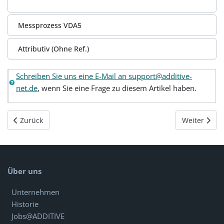
Messprozess VDA5
Attributiv (Ohne Ref.)
Schreiben Sie uns eine E-Mail an support@additive-
net.de
, wenn Sie eine Frage zu diesem Artikel haben.
Vorheriger Beitrag: Minitool für Minitab - RegressionRanking:
Nächster Bei
Zurück
Weiter
Über uns
Unternehmen
Historie
Jobs@ADDITIVE