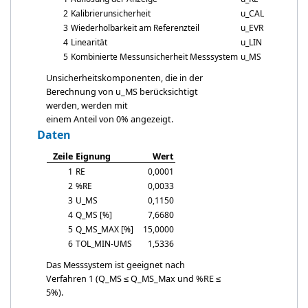
2
Kalibrierunsicherheit
u_CAL
0
3
Wiederholbarkeit am Referenzteil
u_EVR
0
4
Linearität
u_LIN
0
5
Kombinierte Messunsicherheit Messsystem
u_MS
0
Unsicherheitskomponenten, die in der
Berechnung von
u_MS
berücksichtigt
werden, werden mit
einem Anteil von 0% angezeigt.
Daten
Zeile
Eignung
Wert
1
RE
0,0001
2
%RE
0,0033
3
U_MS
0,1150
4
Q_MS [%]
7,6680
5
Q_MS_MAX [%]
15,0000
6
TOL_MIN-UMS
1,5336
Das Messsystem ist geeignet nach
Verfahren 1 (Q_MS ≤
Q_MS_Max
und %RE ≤
5%).