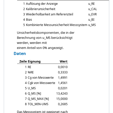
1
Auflösung der Anzeige
u_RE
0
2
Kalibrierunsicherheit
u_CAL
0
3
Wiederholbarkeit am Referenzteil
u_EVR
0
4
Bias
u_BI
0
5
Kombinierte Messunsicherheit Messsystem
u_MS
0
Unsicherheitskomponenten, die in der
Berechnung von
u_MS
berücksichtigt
werden, werden mit
einem Anteil von 0% angezeigt.
Daten
Zeile
Eignung
Wert
1
RE
0,0010
2
%RE
0,3333
3
Cg
von Messwerte
1,4991
4
Cgk
von Messwerte
1,4561
5
U_MS
0,0201
6
Q_MS [%]
13,4243
7
Q_MS_MAX [%]
15,0000
8
TOL_MIN-UMS
0,2685
Das Messsystem ist geeignet nach