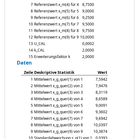
7
Referenzwert
x_m
(4) für 4
8,7500
8
Referenzwert
x_m
(5) für 5
9,0000
9
Referenzwert
x_m
(6) für 6
9,2500
10
Referenzwert
x_m
(7) für 7
9,5000
11
Referenzwert
x_m
(8) für 8
9,7500
12
Referenzwert
x_m
(9) für 9
10,0000
13
U_CAL
0,0002
14
k_CAL
2,0000
15
Erweiterungsfaktor k
2,0000
Daten
Zeile
Deskriptive Statistik
Wert
1
Mittelwert
x_g_quer
(1) von 1
7,5942
2
Mittelwert
x_g_quer
(2) von 2
7,9476
3
Mittelwert
x_g_quer
(3) von 3
8,3119
4
Mittelwert
x_g_quer
(4) von 4
8,6589
5
Mittelwert
x_g_quer
(5) von 5
9,0091
6
Mittelwert
x_g_quer
(6) von 6
9,3602
7
Mittelwert
x_g_quer
(7) von 7
9,6942
8
Mittelwert
x_g_quer
(8) von 8
10,0397
9
Mittelwert
x_g_quer
(9) von 9
10,3874
10
Standardabweichung
s_g
(1) von 1
0,0393