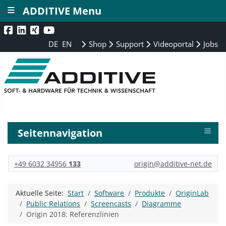
≡
ADDITIVE Menu
DE
EN
Shop
Support
Videoportal
Jobs
≡
Seitennavigation
+49 6032 34956
133
origin@additive-net.de
Aktuelle Seite:
Start
Software
Produkte
OriginLab
Public Relations
Screencasts
Diagramme
Origin 2018: Referenzlinien