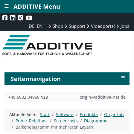
≡
ADDITIVE Menu
DE
EN
Shop
Support
Videoportal
Jobs
≡
Seitennavigation
+49 6032 34956
133
origin@additive-net.de
Aktuelle Seite:
Start
Software
Produkte
OriginLab
Public Relations
Screencasts
Diagramme
Balkendiagramm mit mehreren Layern