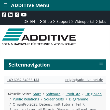
≡
ADDITIVE Menu
DE
EN
Shop
Support
Videoportal
Jobs
≡
Seitennavigation
+49 6032 34956
133
origin@additive-net.de
Aktuelle Seite:
Start
Software
Produkte
OriginLab
Public Relations
Screencasts
Diagramme
OriginPro 2025: Datenschnitt-Tutorial Teil 7:
Einzelnen Layer mit Filter in Diagramm mit mehreren