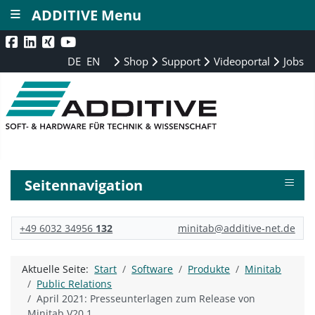
≡
ADDITIVE Menu
DE
EN
Shop
Support
Videoportal
Jobs
≡
Seitennavigation
+49 6032 34956
132
minitab@additive-net.de
Aktuelle Seite:
Start
Software
Produkte
Minitab
Public Relations
April 2021: Presseunterlagen zum Release von
Minitab V20.1