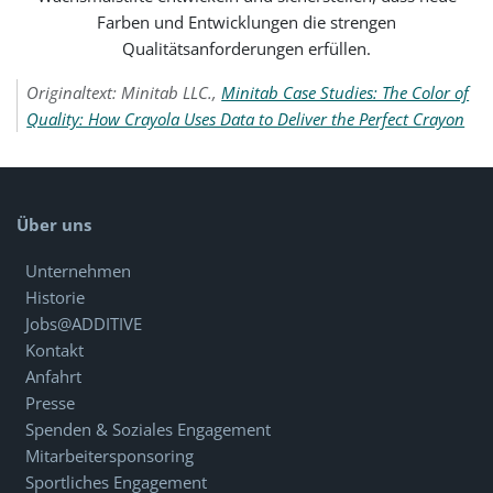
Farben und Entwicklungen die strengen
Qualitätsanforderungen erfüllen.
Originaltext: Minitab LLC.,
Minitab Case Studies: The Color of
Quality: How Crayola Uses Data to Deliver the Perfect Crayon
Über uns
Unternehmen
Historie
Jobs@ADDITIVE
Kontakt
Anfahrt
Presse
Spenden & Soziales Engagement
Mitarbeitersponsoring
Sportliches Engagement