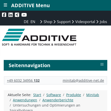
≡
ADDITIVE Menu
DE
EN
Shop
Support
Videoportal
Jobs
≡
Seitennavigation
+49 6032 34956
132
minitab@additive-net.de
Aktuelle Seite:
Start
Software
Produkte
Minitab
Anwendungen
Anwenderberichte
Untersuchungen und Optimierungen an
Spiralbohrern