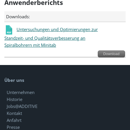
Anwenderberichts
Downloads:
Untersuchungen und Optimierungen zur
Standzeit- und Qualitätsverbesserung an
Spiralbohrern mit Minitab
Download
Über uns
Unternehmen
Historie
Jobs@ADDITIVE
Kontakt
Anfahrt
Presse