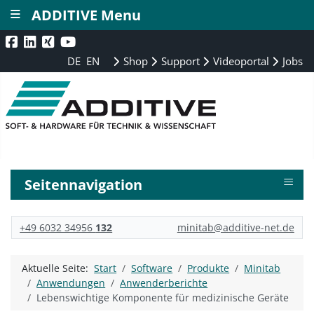
≡
ADDITIVE Menu
DE
EN
Shop
Support
Videoportal
Jobs
≡
Seitennavigation
+49 6032 34956
132
minitab@additive-net.de
Aktuelle Seite:
Start
Software
Produkte
Minitab
Anwendungen
Anwenderberichte
Lebenswichtige Komponente für medizinische Geräte