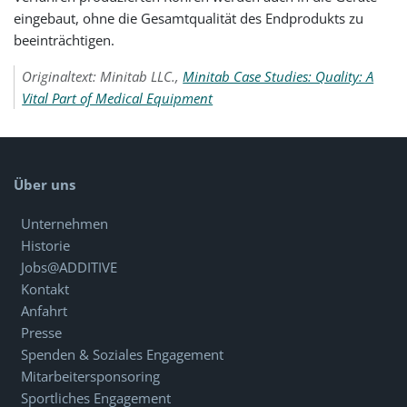
eingebaut, ohne die Gesamtqualität des Endprodukts zu
beeinträchtigen.
Originaltext: Minitab LLC.,
Minitab Case Studies: Quality: A
Vital Part of Medical Equipment
Über uns
Unternehmen
Historie
Jobs@ADDITIVE
Kontakt
Anfahrt
Presse
Spenden & Soziales Engagement
Mitarbeitersponsoring
Sportliches Engagement