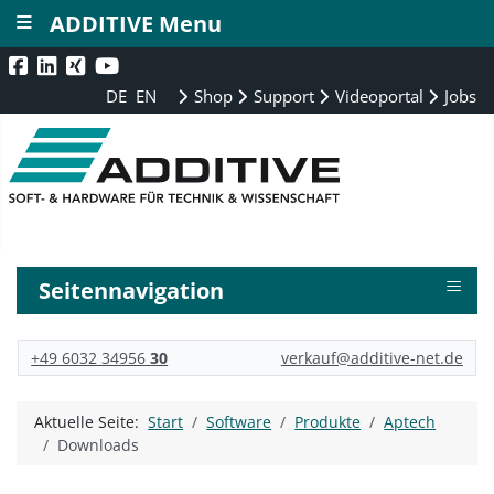
≡
ADDITIVE Menu
DE
EN
Shop
Support
Videoportal
Jobs
≡
Seitennavigation
+49 6032 34956
30
verkauf@additive-net.de
Aktuelle Seite:
Start
Software
Produkte
Aptech
Downloads