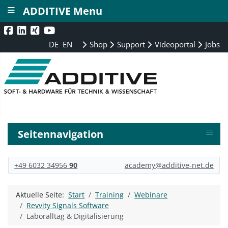
≡
ADDITIVE Menu
DE
EN
Shop
Support
Videoportal
Jobs
≡
Seitennavigation
+49 6032 34956
90
academy@additive-net.de
Aktuelle Seite:
Start
Training
Webinare
Revvity Signals Software
Laboralltag & Digitalisierung