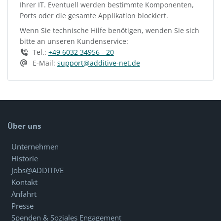
Ihrer IT. Eventuell werden bestimmte Komponenten,
Ports oder die gesamte Applikation blockiert.
Wenn Sie technische Hilfe benötigen, wenden Sie sich
bitte an unseren Kundenservice:
Tel.:
+49 6032 34956 - 20
E-Mail:
support@additive-net.de
Über uns
Unternehmen
Historie
Jobs@ADDITIVE
Kontakt
Anfahrt
Presse
Spenden & Soziales Engagement