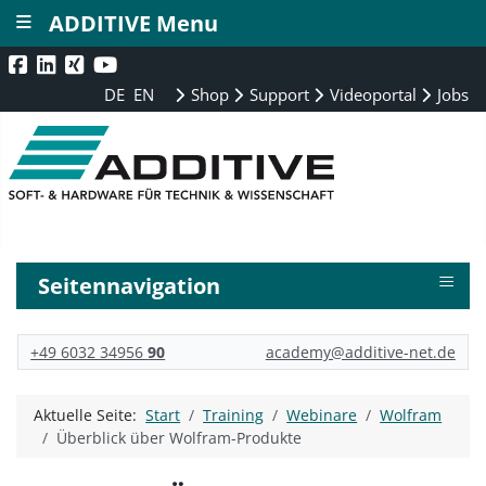
≡
ADDITIVE Menu
DE
EN
Shop
Support
Videoportal
Jobs
≡
Seitennavigation
+49 6032 34956
90
academy@additive-net.de
Aktuelle Seite:
Start
Training
Webinare
Wolfram
Überblick über Wolfram-Produkte