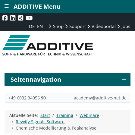
≡
ADDITIVE Menu
DE
EN
Shop
Support
Videoportal
Jobs
≡
Seitennavigation
+49 6032 34956
90
academy@additive-net.de
Aktuelle Seite:
Start
Training
Webinare
Revvity Signals Software
Chemische Modellierung & Peakanalyse