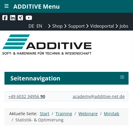
≡
ADDITIVE Menu
DE
EN
Shop
Support
Videoportal
Jobs
≡
Seitennavigation
+49 6032 34956
90
academy@additive-net.de
Aktuelle Seite:
Start
Training
Webinare
Minitab
Statistik- & Optimierung