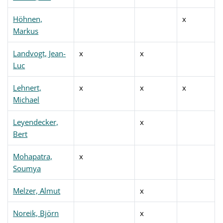
Höhnen,
x
Markus
Landvogt, Jean-
x
x
Luc
Lehnert,
x
x
x
Michael
Leyendecker,
x
Bert
Mohapatra,
x
Soumya
Melzer, Almut
x
Noreik, Björn
x