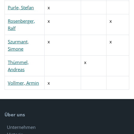
Purle, Stefan
x
Rosenberger,
x
x
Ralf
Szurmant,
x
x
Simone
Thümmel,
x
Andreas
Vollmer, Armin
x
Über uns
Unternehmen