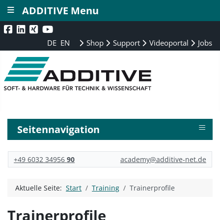
≡
ADDITIVE Menu
DE
EN
Shop
Support
Videoportal
Jobs
≡
Seitennavigation
+49 6032 34956
90
academy@additive-net.de
Aktuelle Seite:
Start
Training
Trainerprofile
Trainerprofile