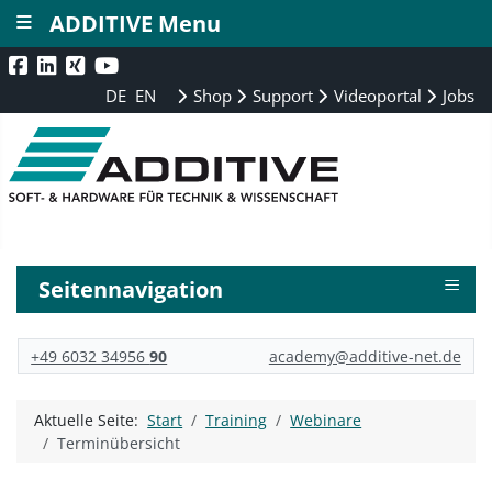
≡
ADDITIVE Menu
DE
EN
Shop
Support
Videoportal
Jobs
≡
Seitennavigation
+49 6032 34956
90
academy@additive-net.de
Aktuelle Seite:
Start
Training
Webinare
Terminübersicht