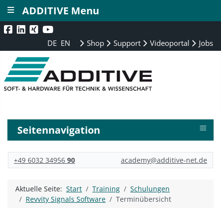
≡
ADDITIVE Menu
DE
EN
Shop
Support
Videoportal
Jobs
≡
Seitennavigation
+49 6032 34956
90
academy@additive-net.de
Aktuelle Seite:
Start
Training
Schulungen
Revvity Signals Software
Terminübersicht