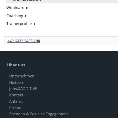
Webinare
Coaching
Trainerprofile
+49 6032 34956
90
Über uns
Unternehmen
Historie
Jobs@ADDITIVE
Kontakt
Anfahrt
Presse
Spenden & Soziales Engagement