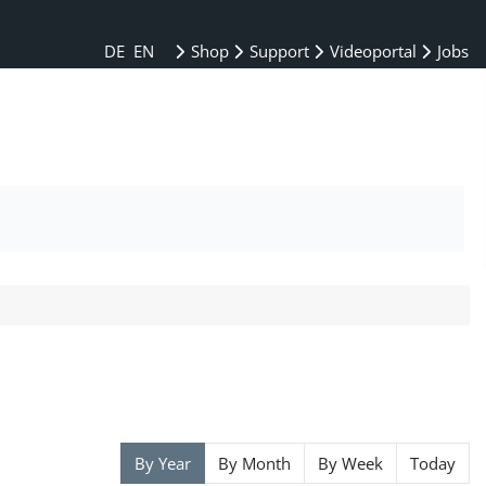
DE
EN
Shop
Support
Videoportal
Jobs
By Year
By Month
By Week
Today