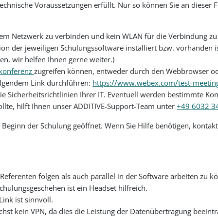
echnische Voraussetzungen erfüllt. Nur so können Sie an dieser F
dem Netzwerk zu verbinden und kein WLAN für die Verbindung zu 
rsion der jeweiligen Schulungssoftware installiert bzw. vorhanden is
zen, wir helfen Ihnen gerne weiter.)
konferenz
zugreifen können, entweder durch den Webbrowser oder
folgendem Link durchführen:
https://www.webex.com/test-meetin
ie Sicherheitsrichtlinien Ihrer IT. Eventuell werden bestimmte Ko
ollte, hilft Ihnen unser ADDITIVE-Support-Team unter
+49 6032 3
Beginn der Schulung geöffnet. Wenn Sie Hilfe benötigen, kontakti
erenten folgen als auch parallel in der Software arbeiten zu k
chulungsgeschehen ist ein Headset hilfreich.
nk ist sinnvoll.
hst kein VPN, da dies die Leistung der Datenübertragung beeintr