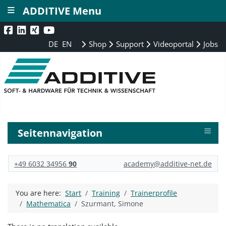
≡
ADDITIVE Menu
DE
EN
Shop
Support
Videoportal
Jobs
≡
Seitennavigation
+49 6032 34956
90
academy@additive-net.de
You are here:
Start
Training
Trainerprofile
Mathematica
Szurmant, Simone