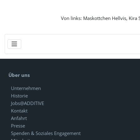
Von links: Maskottchen Hellvis, Kira
Über uns
Unternehmen
Historie
Jobs@ADDITIVE
Kontakt
Anfahrt
Presse
Spenden & Soziales Engagement