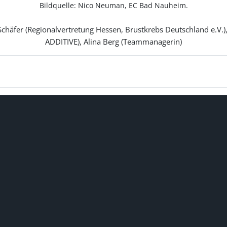
Bildquelle: Nico Neuman, EC Bad Nauheim.
 Schäfer (Regionalvertretung Hessen, Brustkrebs Deutschland e.V
ADDITIVE), Alina Berg (Teammanagerin)